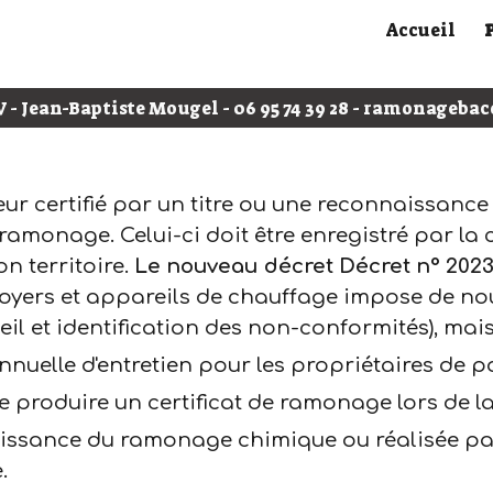
Accueil
ip to main content
Skip to navigat
V - Jean-Baptiste Mougel - 06 95 74 39 28 - ramonageb
r certifié par un titre ou une reconnaissance
ramonage. Celui-ci doit être enregistré par l
on territoire.
Le nouveau décret Décret n° 2023-
 foyers et appareils de chauffage
impose de nou
eil et identification des non-conformités)
,
mais
nnuelle d'entretien pour les propriétaires de p
e produire un certificat de ramonage lors de l
ssance du ramonage chimique ou réalisée par 
.