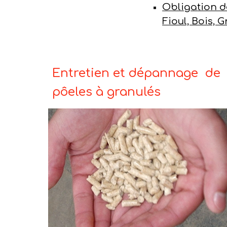
O
bliga
tion 
Fioul, Bois, G
Entretien et dépannage de
pôeles à granulés