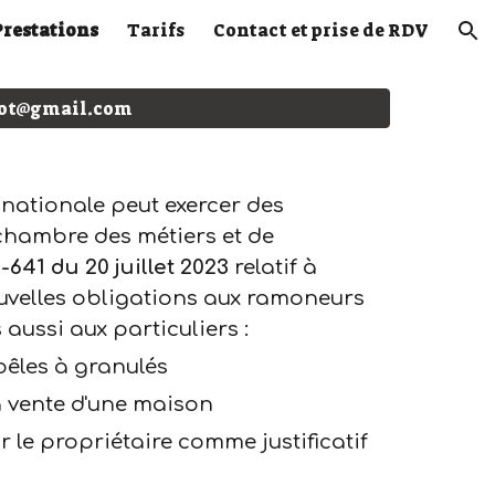
Prestations
Tarifs
Contact et prise de RDV
ion
acot@gmail.com
 nationale peut exercer des
a chambre d
es métiers et de
641 du 20 juillet 2023
relatif à
velles obligations aux ramoneurs
 aussi aux particuliers :
oêles à granulés
a vente d'une maison
le propriétaire comme justificatif