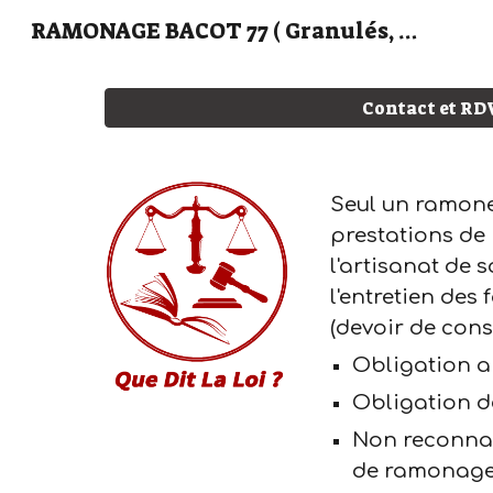
RAMONAGE BACOT 77 ( Granulés, Bois, Fioul, Gaz)
Sk
Contact et RD
Seul un ramoneu
prestations de 
l'artisanat de s
l'entretien des
(devoir de cons
O
bligation a
O
bligation d
N
on reconnai
de ramonage